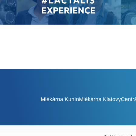
Mlékárna Kunín
Mlékárna Klatovy
Centr