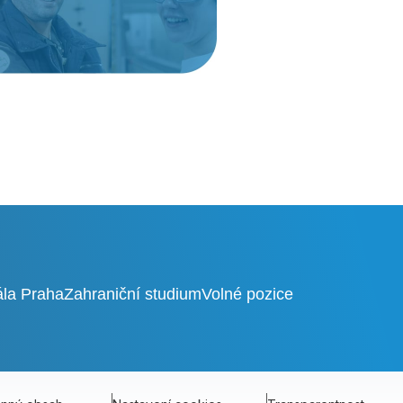
ála Praha
Zahraniční studium
Volné pozice