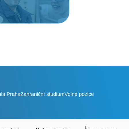
ála Praha
Zahraniční studium
Volné pozice