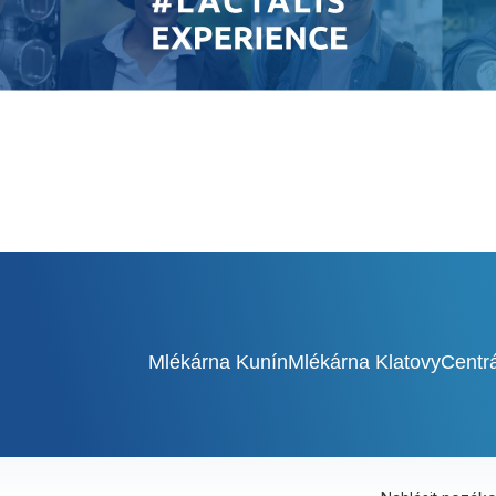
Mlékárna Kunín
Mlékárna Klatovy
Centr